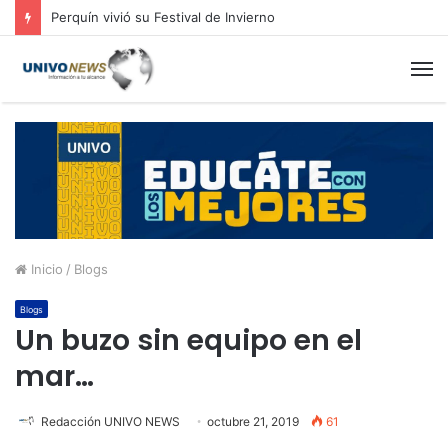
Perquín vivió su Festival de Invierno
M
Inicio
/
Blogs
Blogs
Un buzo sin equipo en el
mar…
Redacción UNIVO NEWS
octubre 21, 2019
61