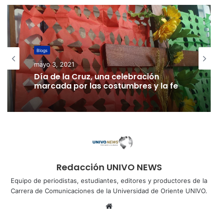
Blogs
mayo 3, 2021
Blog
Día de la Cruz, una celebración
julio 7, 2020
marcada por las costumbres y la fe
A propósito del asesinato de la
sargento Vanessa Guillén
Redacción UNIVO NEWS
Equipo de periodistas, estudiantes, editores y productores de la
Carrera de Comunicaciones de la Universidad de Oriente UNIVO.
Sitio
web