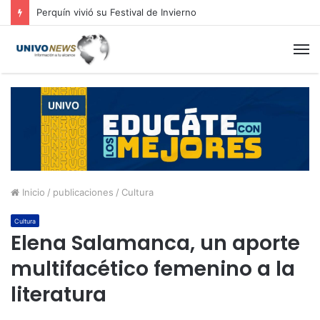
Perquín vivió su Festival de Invierno
M
Inicio
/
publicaciones
/
Cultura
Cultura
Elena Salamanca, un aporte
multifacético femenino a la
literatura