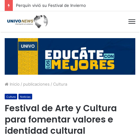
Cinco planes diferentes para aprovechar la semana agostina
M
Inicio
/
publicaciones
/
Cultura
Cultura
Noticias
Festival de Arte y Cultura
para fomentar valores e
identidad cultural