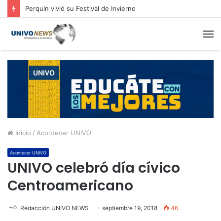
Perquín vivió su Festival de Invierno
M
Inicio
/
Acontecer UNIVO
Acontecer UNIVO
UNIVO celebró día cívico
Centroamericano
Redacción UNIVO NEWS
septiembre 19, 2018
46