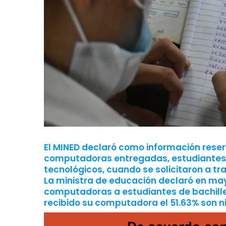
El MINED declaró como información reser
computadoras entregadas, estudiantes si
tecnológicos, cuando se solicitaron a tr
La ministra de educación declaró en ma
computadoras a estudiantes de bachille
recibido su computadora el 51.63% son ni