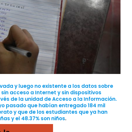
vada y luego no existente a los datos sobre
n acceso a Internet y sin dispositivos
avés de la unidad de Acceso a la Información.
yo pasado que habían entregado 184 mil
rato y que de los estudiantes que ya han
ñas y el 48.37% son niños
.