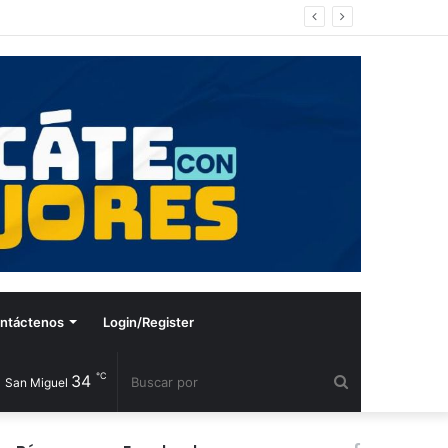
ntáctenos
Login/Register
℃
34
Buscar
San Miguel
por