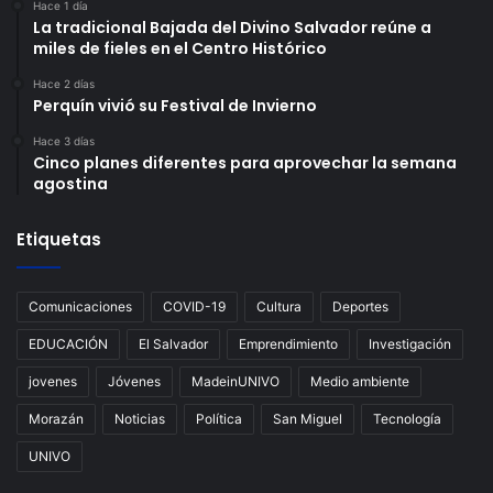
Hace 1 día
La tradicional Bajada del Divino Salvador reúne a
miles de fieles en el Centro Histórico
Hace 2 días
Perquín vivió su Festival de Invierno
Hace 3 días
Cinco planes diferentes para aprovechar la semana
agostina
Etiquetas
Comunicaciones
COVID-19
Cultura
Deportes
EDUCACIÓN
El Salvador
Emprendimiento
Investigación
jovenes
Jóvenes
MadeinUNIVO
Medio ambiente
Morazán
Noticias
Política
San Miguel
Tecnología
UNIVO