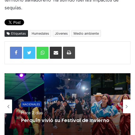
sequías.
Etiquetas
Humedales
Jóvenes
Medio ambiente
WhatsApp
Compartir por correo electrónico
Imprimir
NACIONALES
Hace 2 días
Perquín vivió su Festival de Invierno