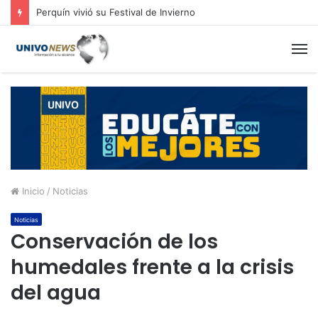
Perquín vivió su Festival de Invierno
M
Inicio
/
Noticias
Noticias
Conservación de los
humedales frente a la crisis
del agua