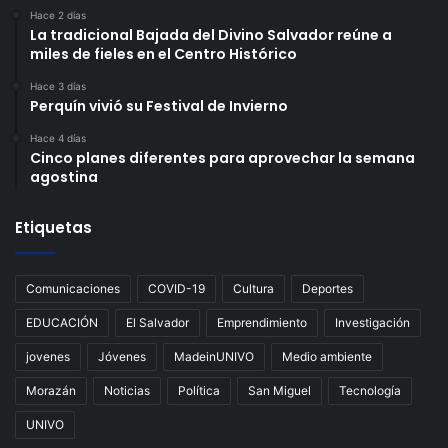
Hace 2 días
La tradicional Bajada del Divino Salvador reúne a
miles de fieles en el Centro Histórico
Hace 3 días
Perquín vivió su Festival de Invierno
Hace 4 días
Cinco planes diferentes para aprovechar la semana
agostina
Etiquetas
Comunicaciones
COVID-19
Cultura
Deportes
EDUCACIÓN
El Salvador
Emprendimiento
Investigación
jovenes
Jóvenes
MadeinUNIVO
Medio ambiente
Morazán
Noticias
Política
San Miguel
Tecnología
UNIVO