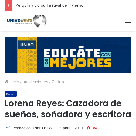
Perquín vivió su Festival de Invierno
M
Inicio
/
publicaciones
/
Cultura
Cultura
Lorena Reyes: Cazadora de
sueños, soñadora y escritora
Redacción UNIVO NEWS
abril 1, 2019
184