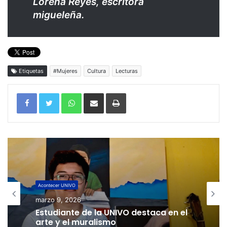
Lorena Reyes, escritora
migueleña.
Etiquetas
#Mujeres
Cultura
Lecturas
WhatsApp
Compartir por correo electrónico
Imprimir
Acontecer UNIVO
marzo 9, 2026
Estudiante de la UNIVO destaca en el
arte y el muralismo