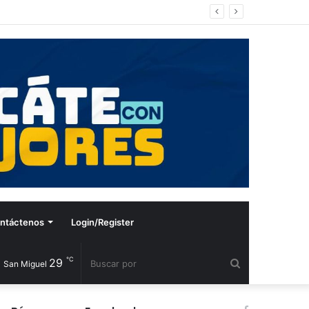
ntáctenos
Login/Register
℃
29
Buscar
San Miguel
por