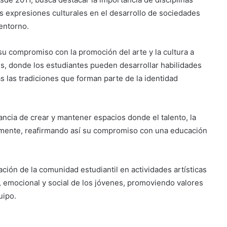
ras expresiones culturales en el desarrollo de sociedades
entorno.
 su compromiso con la promoción del arte y la cultura a
Suben los precios de los
combustibles
les, donde los estudiantes pueden desarrollar habilidades
as las tradiciones que forman parte de la identidad
Peregrinación Camino de San
Óscar Romero inicia recorrido
tancia de crear y mantener espacios donde el talento, la
hacia Ciudad Barrios
namente, reafirmando así su compromiso con una educación
UNIVO fortalece la formación de
los futuros periodistas
salvadoreños con experiencias
ación de la comunidad estudiantil en actividades artísticas
prácticas en su Laboratorio de
l, emocional y social de los jóvenes, promoviendo valores
Comunicaciones
Licenciatura en Turismo de la
uipo.
UNIVO forma profesionales con
una preparación práctica e
integral