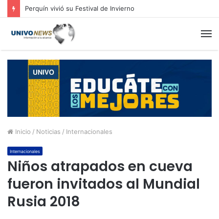
Perquín vivió su Festival de Invierno
M
Inicio
/
Noticias
/
Internacionales
Internacionales
Niños atrapados en cueva
fueron invitados al Mundial
Rusia 2018