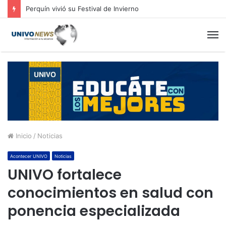
Perquín vivió su Festival de Invierno
M
Inicio
/
Noticias
Acontecer UNIVO
Noticias
UNIVO fortalece
conocimientos en salud con
ponencia especializada