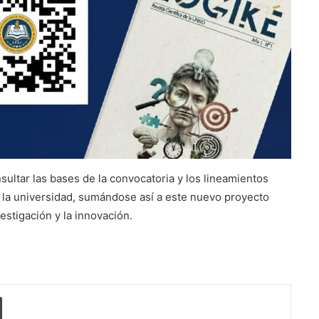
Suben los precios de los
combustibles
Peregrinación Camino de San
Óscar Romero inicia recorrido
hacia Ciudad Barrios
UNIVO fortalece la formación de
los futuros periodistas
salvadoreños con experiencias
ultar las bases de la convocatoria y los lineamientos
prácticas en su Laboratorio de
or la universidad, sumándose así a este nuevo proyecto
Comunicaciones
Licenciatura en Turismo de la
estigación y la innovación.
UNIVO forma profesionales con
una preparación práctica e
integral
La universidad que forma a los
profesionales del futuro
o electrónico
Imprimir