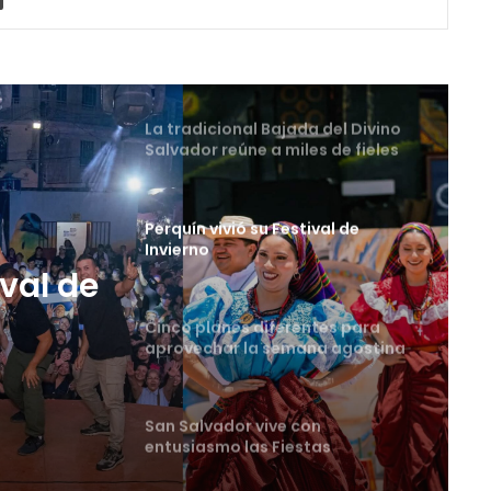
La tradicional Bajada del Divino
Salvador reúne a miles de fieles
en el Centro Histórico
Perquín vivió su Festival de
Invierno
Cinco planes diferentes para
aprovechar la semana agostina
tes
San Salvador vive con
entusiasmo las Fiestas
Agostinas
ival de
Oriente espera a los viajeros
estas vacaciones agostinas