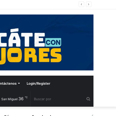
ntáctenos
Login/Register
℃
36
Buscar
San Miguel
por