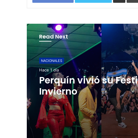
Read Next
NACIONALES
Hace 2 días
NACIONALES
Cinco planes diferen
Hace 1 día
para aprovechar la
semana agostina
Perquín vivió su Fest
Invierno