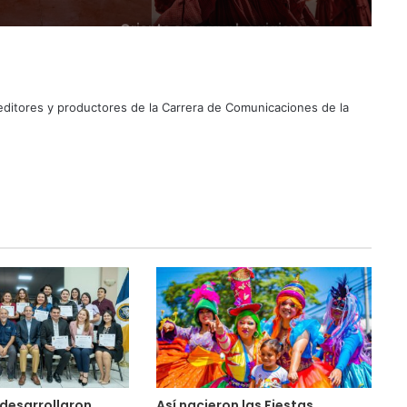
Suben los precios de los
combustibles
 editores y productores de la Carrera de Comunicaciones de la
Peregrinación Camino de San
Óscar Romero inicia recorrido
hacia Ciudad Barrios
UNIVO fortalece la formación de
los futuros periodistas
salvadoreños con experiencias
prácticas en su Laboratorio de
Comunicaciones
Licenciatura en Turismo de la
UNIVO forma profesionales con
una preparación práctica e
integral
La universidad que forma a los
profesionales del futuro
desarrollaron
Así nacieron las Fiestas