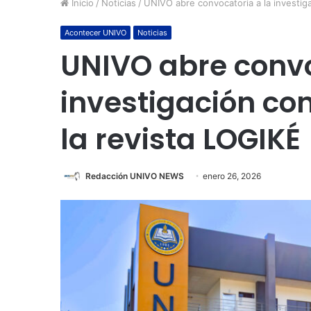
Inicio
/
Noticias
/
UNIVO abre convocatoria a la investiga
Acontecer UNIVO
Noticias
UNIVO abre convo
investigación co
la revista LOGIKÉ
Redacción UNIVO NEWS
enero 26, 2026