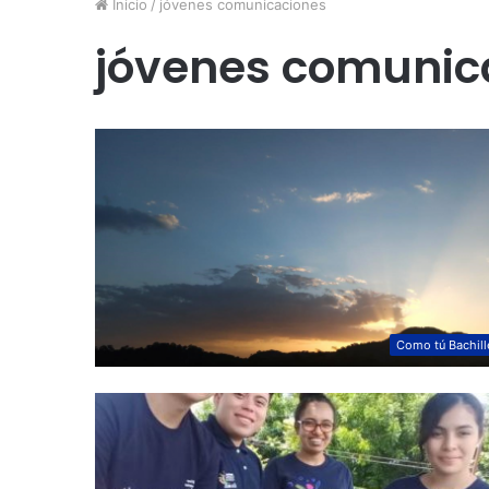
Inicio
/
jóvenes comunicaciones
jóvenes comunic
Como tú Bachill