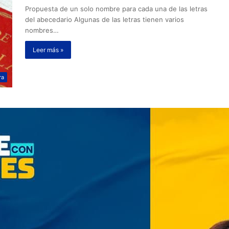
Propuesta de un solo nombre para cada una de las letras
del abecedario Algunas de las letras tienen varios
nombres…
Leer más »
ra