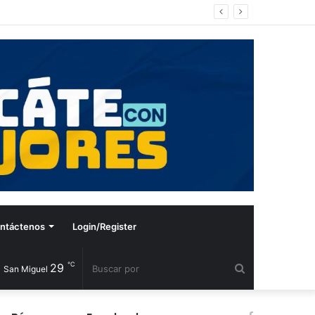
ntáctenos
Login/Register
℃
29
Buscar
San Miguel
por