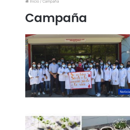
Inicio
/
Campaña
Campaña
Notici