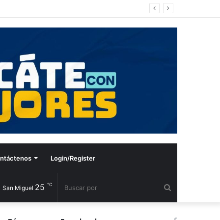
ntáctenos
Login/Register
℃
25
Buscar
San Miguel
por