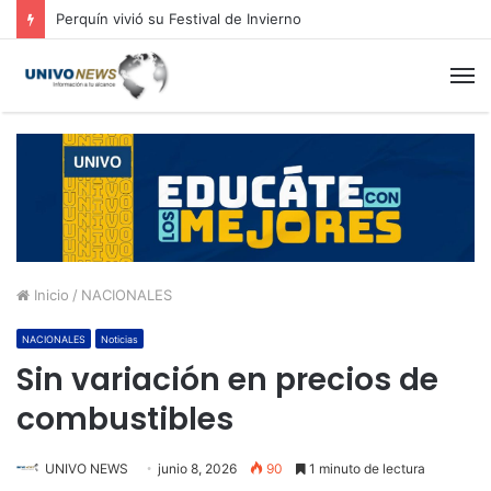
Perquín vivió su Festival de Invierno
M
Inicio
/
NACIONALES
NACIONALES
Noticias
Sin variación en precios de
combustibles
UNIVO NEWS
junio 8, 2026
90
1 minuto de lectura