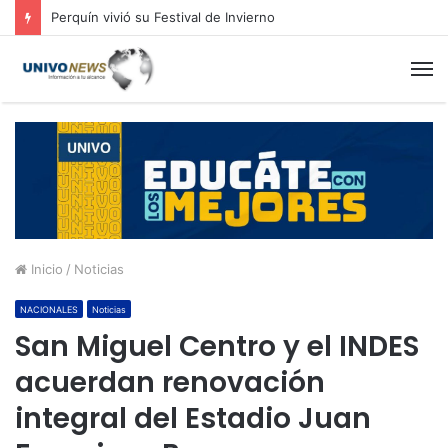
Perquín vivió su Festival de Invierno
M
Inicio
/
Noticias
NACIONALES
Noticias
San Miguel Centro y el INDES
acuerdan renovación
integral del Estadio Juan