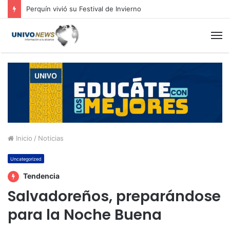
Perquín vivió su Festival de Invierno
M
Inicio
/
Noticias
Uncategorized
Tendencia
Salvadoreños, preparándose
para la Noche Buena