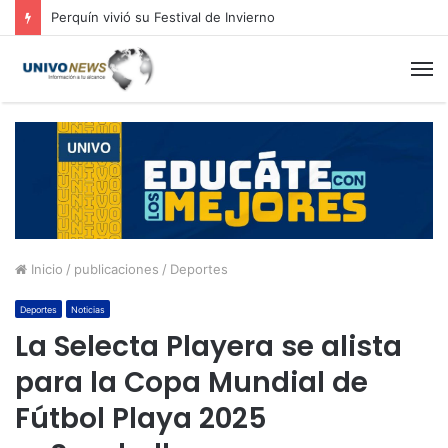
Perquín vivió su Festival de Invierno
M
Inicio
/
publicaciones
/
Deportes
Deportes
Noticias
La Selecta Playera se alista
para la Copa Mundial de
Fútbol Playa 2025