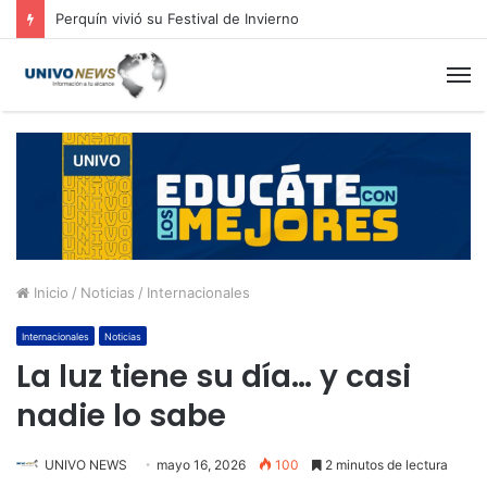
Perquín vivió su Festival de Invierno
M
Inicio
/
Noticias
/
Internacionales
Internacionales
Noticias
La luz tiene su día… y casi
nadie lo sabe
UNIVO NEWS
mayo 16, 2026
100
2 minutos de lectura