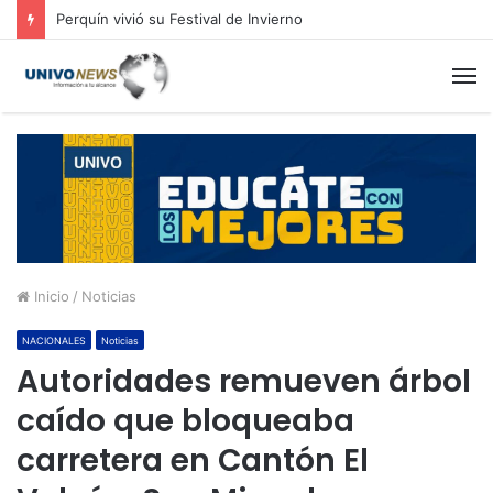
Perquín vivió su Festival de Invierno
M
Inicio
/
Noticias
NACIONALES
Noticias
Autoridades remueven árbol
caído que bloqueaba
carretera en Cantón El