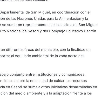
 Departamental de San Miguel, en coordinación con el
n de las Naciones Unidas para la Alimentación y la
n se sumaron representantes de la alcaldía de San Miguel
tituto Nacional de Sesori y del Complejo Educativo Cantón
Suben los precios de los
combustibles
en diferentes áreas del municipio, con la finalidad de
Peregrinación Camino de San
portar al equilibrio ambiental de la zona norte del
Óscar Romero inicia recorrido
hacia Ciudad Barrios
rabajo conjunto entre instituciones y comunidades,
UNIVO fortalece la formación de
los futuros periodistas
ciencia sobre la necesidad de cuidar los recursos
salvadoreños con experiencias
ada en Sesori se suma a otras iniciativas desarrolladas en
prácticas en su Laboratorio de
cción del medio ambiente y a la adaptación frente a los
Comunicaciones
Licenciatura en Turismo de la
UNIVO forma profesionales con
una preparación práctica e