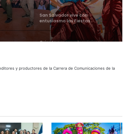
ival de
Oriente espera a los viajeros
estas vacaciones agostinas
Suben los precios de los
combustibles
 editores y productores de la Carrera de Comunicaciones de la
Peregrinación Camino de San
Óscar Romero inicia recorrido
hacia Ciudad Barrios
UNIVO fortalece la formación de
los futuros periodistas
salvadoreños con experiencias
prácticas en su Laboratorio de
Comunicaciones
Licenciatura en Turismo de la
UNIVO forma profesionales con