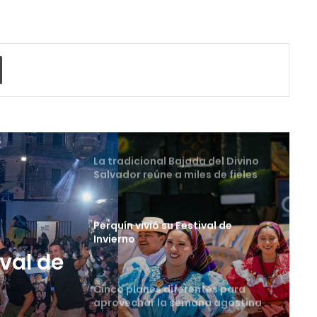
integral
La universidad que forma a los
profesionales del futuro
o electrónico
Imprimir
La tradicional Bajada del Divino
Salvador reúne a miles de fieles
en el Centro Histórico
Perquín vivió su Festival de
Invierno
Cinco planes diferentes para
aprovechar la semana agostina
tes
San Salvador vive con
entusiasmo las Fiestas
Agostinas