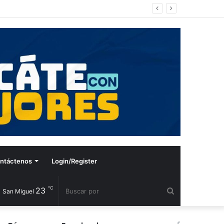
ntáctenos
Login/Register
℃
23
Buscar
San Miguel
por