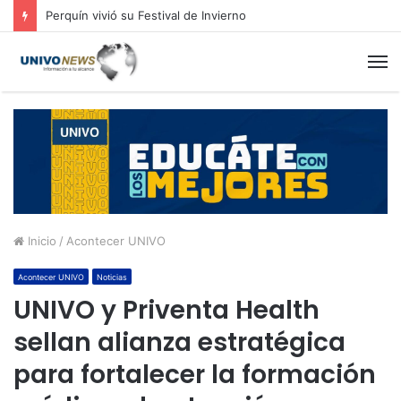
Perquín vivió su Festival de Invierno
M
Inicio
/
Acontecer UNIVO
Acontecer UNIVO
Noticias
UNIVO y Priventa Health
sellan alianza estratégica
para fortalecer la formación