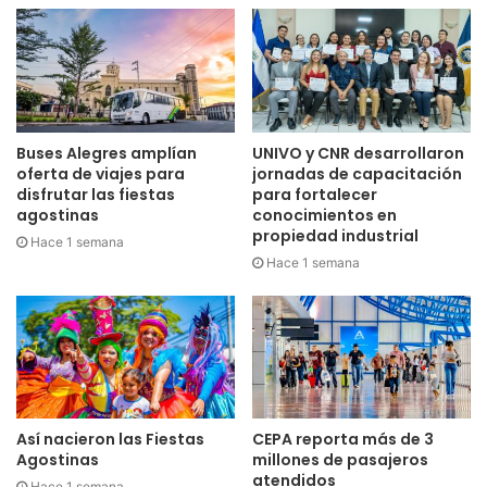
Buses Alegres amplían
UNIVO y CNR desarrollaron
oferta de viajes para
jornadas de capacitación
disfrutar las fiestas
para fortalecer
agostinas
conocimientos en
propiedad industrial
Hace 1 semana
Hace 1 semana
Así nacieron las Fiestas
CEPA reporta más de 3
Agostinas
millones de pasajeros
atendidos
Hace 1 semana