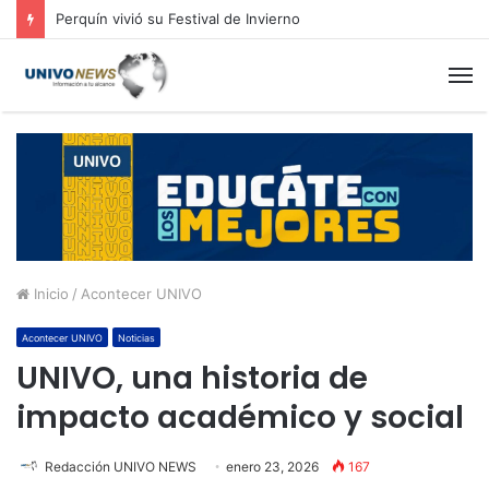
Perquín vivió su Festival de Invierno
M
Inicio
/
Acontecer UNIVO
Acontecer UNIVO
Noticias
UNIVO, una historia de
impacto académico y social
Redacción UNIVO NEWS
enero 23, 2026
167