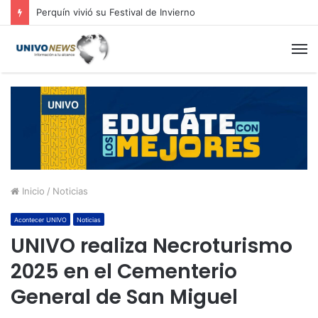
Perquín vivió su Festival de Invierno
M
Inicio
/
Noticias
Acontecer UNIVO
Noticias
UNIVO realiza Necroturismo
2025 en el Cementerio
General de San Miguel