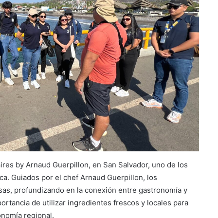
Suben los precios de los
combustibles
naires by Arnaud Guerpillon, en San Salvador, uno de los
Peregrinación Camino de San
a. Guiados por el chef Arnaud Guerpillon, los
Óscar Romero inicia recorrido
esas, profundizando en la conexión entre gastronomía y
hacia Ciudad Barrios
portancia de utilizar ingredientes frescos y locales para
conomía regional.