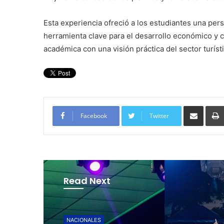
Esta experiencia ofreció a los estudiantes una pe
herramienta clave para el desarrollo económico y 
académica con una visión práctica del sector turíst
Compartir por corre
Facebook
Twitter
Read Next