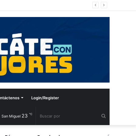
ntáctenos
Login/Register
℃
23
Buscar
San Miguel
por