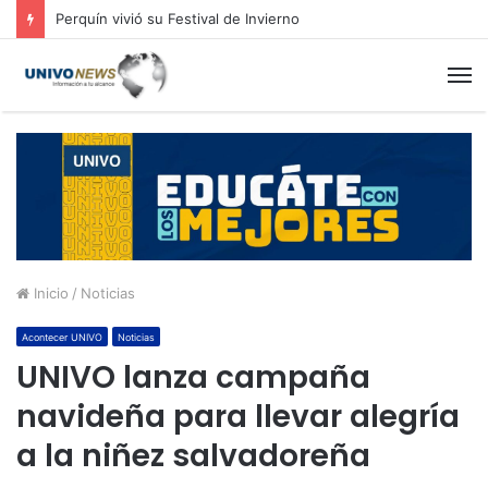
Perquín vivió su Festival de Invierno
M
Inicio
/
Noticias
Acontecer UNIVO
Noticias
UNIVO lanza campaña
navideña para llevar alegría
a la niñez salvadoreña