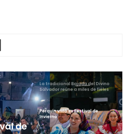
Licenciatura en Turismo de la
UNIVO forma profesionales con
una preparación práctica e
integral
La universidad que forma a los
profesionales del futuro
o electrónico
Imprimir
La tradicional Bajada del Divino
Salvador reúne a miles de fieles
en el Centro Histórico
Perquín vivió su Festival de
Invierno
Cinco planes diferentes para
aprovechar la semana agostina