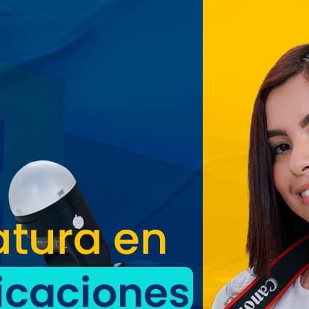
San Salvador vive con
entusiasmo las Fiestas
Agostinas
Oriente espera a los viajeros
estas vacaciones agostinas