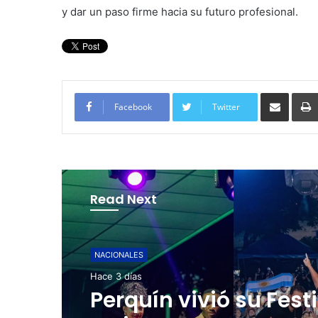
y dar un paso firme hacia su futuro profesional.
Compartir por corre
Facebook
Twitter
Read Next
NACIONALES
NACIONALES
Hace 4 días
Hace 3 días