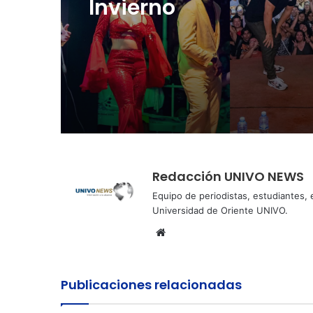
Cinco planes diferen
para aprovechar la
Perquín vivió su Fest
semana agostina
Invierno
Redacción UNIVO NEWS
Equipo de periodistas, estudiantes,
Universidad de Oriente UNIVO.
Sitio
web
Publicaciones relacionadas