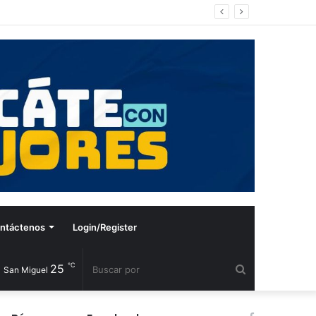
ntáctenos
Login/Register
℃
25
Buscar
San Miguel
por