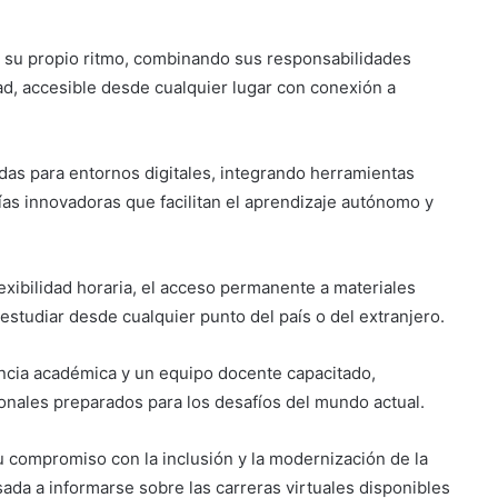
a su propio ritmo, combinando sus responsabilidades
ad, accesible desde cualquier lugar con conexión a
adas para entornos digitales, integrando herramientas
ías innovadoras que facilitan el aprendizaje autónomo y
Suben los precios de los
combustibles
lexibilidad horaria, el acceso permanente a materiales
Peregrinación Camino de San
 estudiar desde cualquier punto del país o del extranjero.
Óscar Romero inicia recorrido
hacia Ciudad Barrios
encia académica y un equipo docente capacitado,
onales preparados para los desafíos del mundo actual.
UNIVO fortalece la formación de
los futuros periodistas
salvadoreños con experiencias
u compromiso con la inclusión y la modernización de la
prácticas en su Laboratorio de
sada a informarse sobre las carreras virtuales disponibles
Comunicaciones