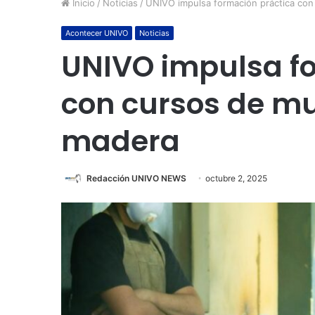
Inicio
/
Noticias
/
UNIVO impulsa formación práctica co
Acontecer UNIVO
Noticias
UNIVO impulsa f
con cursos de m
madera
Redacción UNIVO NEWS
octubre 2, 2025