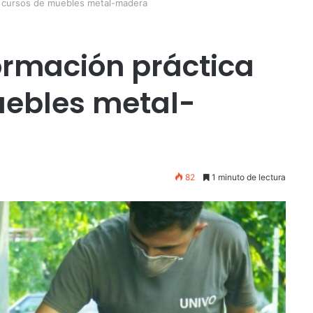
n cursos de muebles metal-madera
ormación práctica
uebles metal-
82
1 minuto de lectura