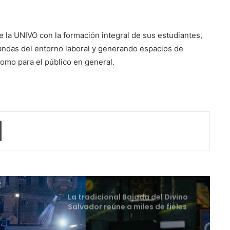
UNIVO fortalece la formación de
los futuros periodistas
salvadoreños con experiencias
 la UNIVO con la formación integral de sus estudiantes,
prácticas en su Laboratorio de
ndas del entorno laboral y generando espacios de
Comunicaciones
Licenciatura en Turismo de la
como para el público en general.
UNIVO forma profesionales con
una preparación práctica e
integral
La universidad que forma a los
profesionales del futuro
o electrónico
Imprimir
La tradicional Bajada del Divino
Salvador reúne a miles de fieles
en el Centro Histórico
Perquín vivió su Festival de
Invierno