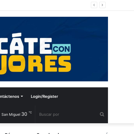
ntáctenos
Login/Register
℃
30
Buscar
San Miguel
por