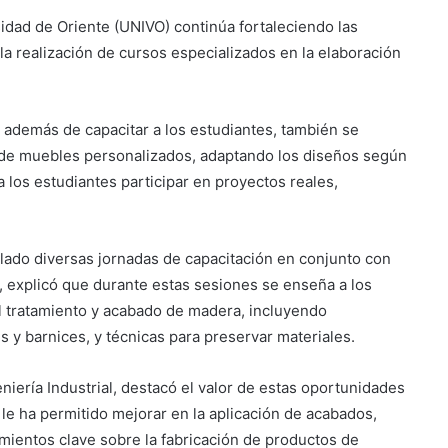
idad de Oriente (UNIVO) continúa fortaleciendo las
la realización de cursos especializados en la elaboración
 además de capacitar a los estudiantes, también se
n de muebles personalizados, adaptando los diseños según
a los estudiantes participar en proyectos reales,
lado diversas jornadas de capacitación en conjunto con
, explicó que durante estas sesiones se enseña a los
Suben los precios de los
combustibles
l tratamiento y acabado de madera, incluyendo
s y barnices, y técnicas para preservar materiales.
Peregrinación Camino de San
iería Industrial, destacó el valor de estas oportunidades
Óscar Romero inicia recorrido
r le ha permitido mejorar en la aplicación de acabados,
hacia Ciudad Barrios
mientos clave sobre la fabricación de productos de