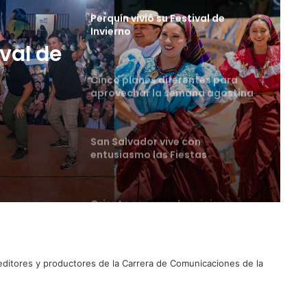
Cinco planes diferentes para
aprovechar la semana agostina
tes
San Salvador vive con
entusiasmo las Fiestas
Agostinas
ival de
Oriente espera a los viajeros
estas vacaciones agostinas
Suben los precios de los
combustibles
 editores y productores de la Carrera de Comunicaciones de la
Peregrinación Camino de San
Óscar Romero inicia recorrido
hacia Ciudad Barrios