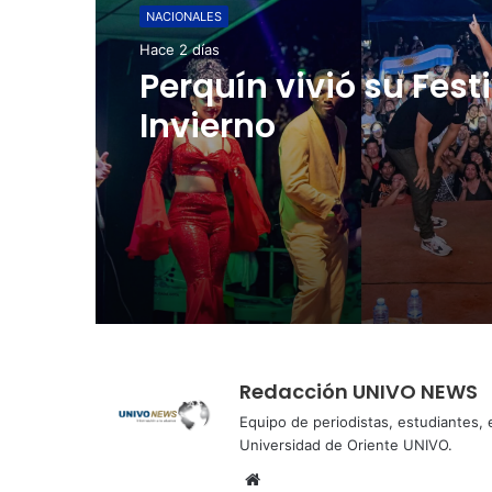
NACIONALES
Hace 3 días
NACIONALES
Cinco planes diferen
Hace 2 días
para aprovechar la
semana agostina
Perquín vivió su Fest
Invierno
Redacción UNIVO NEWS
Equipo de periodistas, estudiantes,
Universidad de Oriente UNIVO.
Sitio