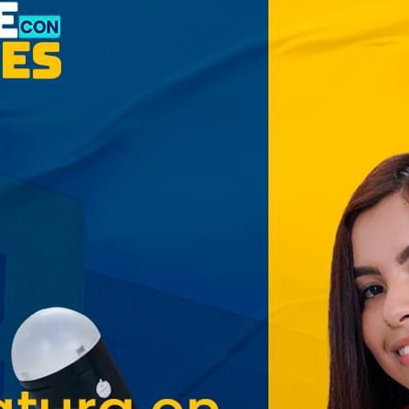
Cinco planes diferentes para
aprovechar la semana agostina
San Salvador vive con
entusiasmo las Fiestas
Agostinas
Oriente espera a los viajeros
estas vacaciones agostinas