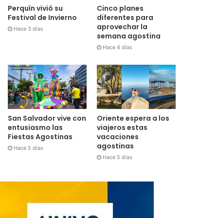
Perquín vivió su
Cinco planes
Festival de Invierno
diferentes para
aprovechar la
Hace 3 días
semana agostina
Hace 4 días
San Salvador vive con
Oriente espera a los
entusiasmo las
viajeros estas
Fiestas Agostinas
vacaciones
agostinas
Hace 5 días
Hace 5 días