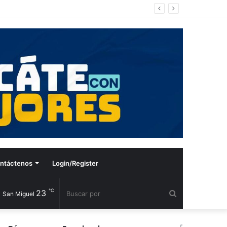
ntáctenos
Login/Register
℃
23
Buscar
San Miguel
por