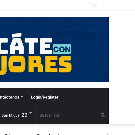
ntáctenos
Login/Register
℃
23
Buscar
San Miguel
por