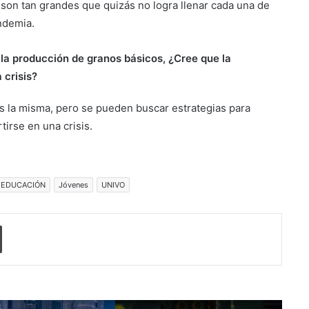
son tan grandes que quizás no logra llenar cada una de
Suben los precios de los
andemia.
combustibles
a producción de granos básicos, ¿Cree que la
 crisis?
Peregrinación Camino de San
Óscar Romero inicia recorrido
hacia Ciudad Barrios
es la misma, pero se pueden buscar estrategias para
tirse en una crisis.
UNIVO fortalece la formación de
los futuros periodistas
salvadoreños con experiencias
prácticas en su Laboratorio de
EDUCACIÓN
Jóvenes
UNIVO
Comunicaciones
Licenciatura en Turismo de la
UNIVO forma profesionales con
o electrónico
Imprimir
una preparación práctica e
integral
La universidad que forma a los
profesionales del futuro