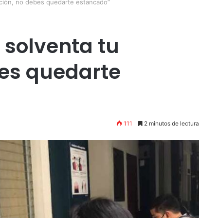
uación, no debes quedarte estancado”
o solventa tu
bes quedarte
111
2 minutos de lectura