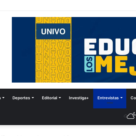
stival de Invierno
a
Deportes
Editorial
Investiga+
Entrevistas
Co