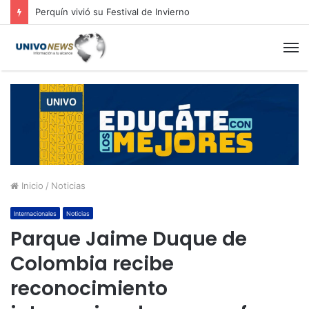
Perquín vivió su Festival de Invierno
M
Inicio
/
Noticias
Internacionales
Noticias
Parque Jaime Duque de
Colombia recibe
reconocimiento