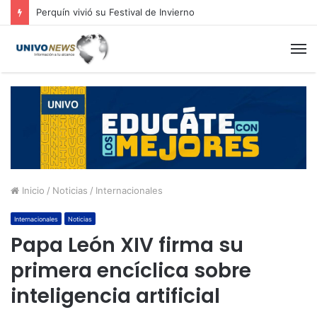
Perquín vivió su Festival de Invierno
M
Inicio
/
Noticias
/
Internacionales
Internacionales
Noticias
Papa León XIV firma su
primera encíclica sobre
inteligencia artificial