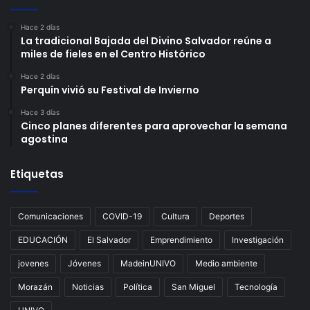
Hace 2 días
La tradicional Bajada del Divino Salvador reúne a
miles de fieles en el Centro Histórico
Hace 2 días
Perquín vivió su Festival de Invierno
Hace 3 días
Cinco planes diferentes para aprovechar la semana
agostina
Etiquetas
Comunicaciones
COVID-19
Cultura
Deportes
EDUCACIÓN
El Salvador
Emprendimiento
Investigación
jovenes
Jóvenes
MadeinUNIVO
Medio ambiente
Morazán
Noticias
Política
San Miguel
Tecnología