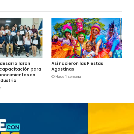
los futuros periodistas
salvadoreños con experiencias
prácticas en su Laboratorio de
Comunicaciones
Licenciatura en Turismo de la
UNIVO forma profesionales con
una preparación práctica e
integral
La universidad que forma a los
profesionales del futuro
desarrollaron
Así nacieron las Fiestas
 capacitación para
Agostinas
onocimientos en
La tradicional Bajada del Divino
Hace 1 semana
dustrial
Salvador reúne a miles de fieles
en el Centro Histórico
a
Perquín vivió su Festival de
Invierno
Cinco planes diferentes para