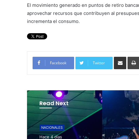
El movimiento generado en puntos de retiro bancari
aprovechar recursos que contribuyen al presupues
incrementa el consumo.
Compartir por corre
Facebook
Twitter
Read Next
NACIONALES
NACIONALES