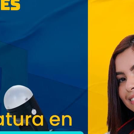
aprovechar la semana agostina
San Salvador vive con
entusiasmo las Fiestas
Agostinas
Oriente espera a los viajeros
estas vacaciones agostinas