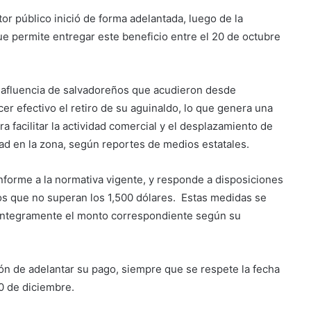
tor público inició de forma adelantada, luego de la
ue permite entregar este beneficio entre el 20 de octubre
ó afluencia de salvadoreños que acudieron desde
er efectivo el retiro de su aguinaldo, lo que genera una
 facilitar la actividad comercial y el desplazamiento de
dad en la zona, según reportes de medios estatales.
Suben los precios de los
nforme a la normativa vigente, y responde a disposiciones
combustibles
os que no superan los 1,500 dólares. Estas medidas se
n íntegramente el monto correspondiente según su
Peregrinación Camino de San
Óscar Romero inicia recorrido
hacia Ciudad Barrios
ón de adelantar su pago, siempre que se respete la fecha
20 de diciembre.
UNIVO fortalece la formación de
los futuros periodistas