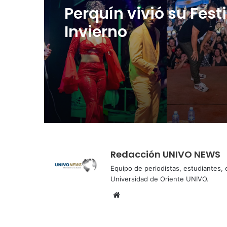
Hace 5 días
Hace 4 días
Cinco planes diferen
Perquín vivió su Fest
para aprovechar la
Invierno
semana agostina
Redacción UNIVO NEWS
Equipo de periodistas, estudiantes,
Universidad de Oriente UNIVO.
Sitio
web