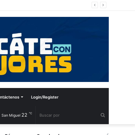
ntáctenos
Login/Register
℃
22
Buscar
San Miguel
por