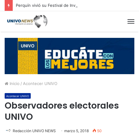
Perquín vivió su Festival de Invierno
M
Inicio
/
Acontecer UNIVO
Acontecer UNIVO
Observadores electorales
UNIVO
Redacción UNIVO NEWS
marzo 5, 2018
50