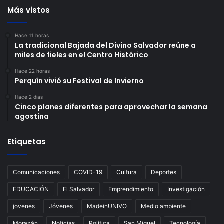
Más vistos
Hace 11 horas
La tradicional Bajada del Divino Salvador reúne a
miles de fieles en el Centro Histórico
Hace 22 horas
Perquín vivió su Festival de Invierno
Hace 2 días
Cinco planes diferentes para aprovechar la semana
agostina
Etiquetas
Comunicaciones
COVID-19
Cultura
Deportes
EDUCACIÓN
El Salvador
Emprendimiento
Investigación
jovenes
Jóvenes
MadeinUNIVO
Medio ambiente
Morazán
Noticias
Política
San Miguel
Tecnología