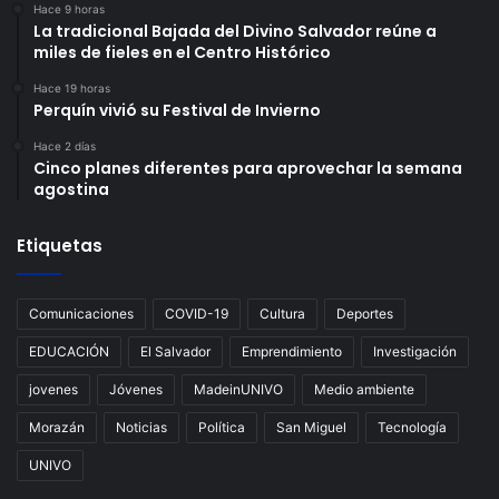
Hace 9 horas
La tradicional Bajada del Divino Salvador reúne a
miles de fieles en el Centro Histórico
Hace 19 horas
Perquín vivió su Festival de Invierno
Hace 2 días
Cinco planes diferentes para aprovechar la semana
agostina
Etiquetas
Comunicaciones
COVID-19
Cultura
Deportes
EDUCACIÓN
El Salvador
Emprendimiento
Investigación
jovenes
Jóvenes
MadeinUNIVO
Medio ambiente
Morazán
Noticias
Política
San Miguel
Tecnología
UNIVO