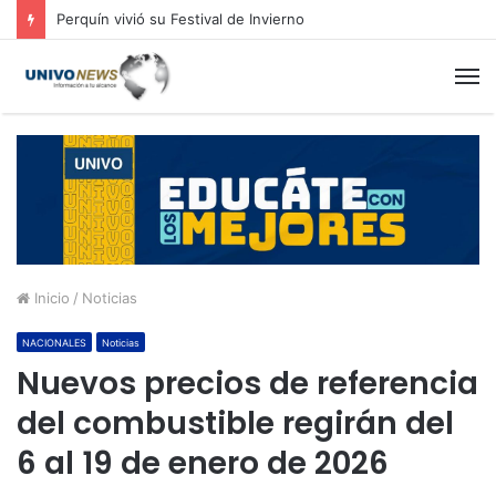
Perquín vivió su Festival de Invierno
M
Inicio
/
Noticias
NACIONALES
Noticias
Nuevos precios de referencia
del combustible regirán del
6 al 19 de enero de 2026