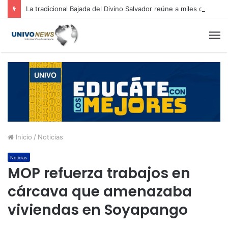
La tradicional Bajada del Divino Salvador reúne a miles de fieles en el Centro Histórico
M
Inicio
/
Noticias
Noticias
MOP refuerza trabajos en
cárcava que amenazaba
viviendas en Soyapango