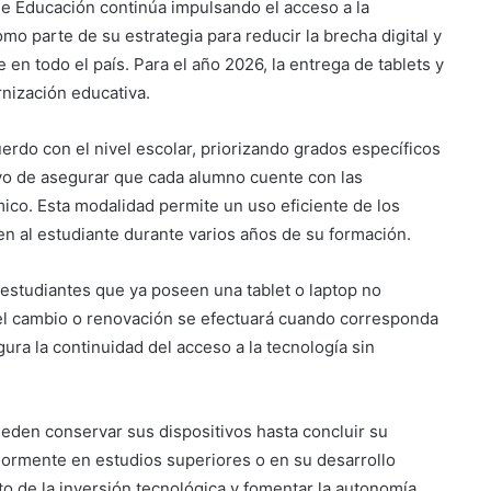
 de Educación continúa impulsando el acceso a la
mo parte de su estrategia para reducir la brecha digital y
en todo el país. Para el año 2026, la entrega de tablets y
nización educativa.
uerdo con el nivel escolar, priorizando grados específicos
ivo de asegurar que cada alumno cuente con las
ico. Esta modalidad permite un uso eficiente de los
n al estudiante durante varios años de su formación.
 estudiantes que ya poseen una tablet o laptop no
 el cambio o renovación se efectuará cuando corresponda
Suben los precios de los
combustibles
ura la continuidad del acceso a la tecnología sin
Peregrinación Camino de San
eden conservar sus dispositivos hasta concluir su
Óscar Romero inicia recorrido
eriormente en estudios superiores o en su desarrollo
hacia Ciudad Barrios
o de la inversión tecnológica y fomentar la autonomía