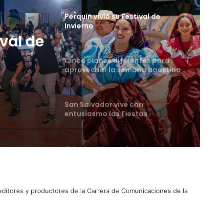
Cinco planes diferentes para
aprovechar la semana agostina
tes
San Salvador vive con
entusiasmo las Fiestas
Agostinas
ival de
Oriente espera a los viajeros
estas vacaciones agostinas
Suben los precios de los
combustibles
 editores y productores de la Carrera de Comunicaciones de la
Peregrinación Camino de San
Óscar Romero inicia recorrido
hacia Ciudad Barrios