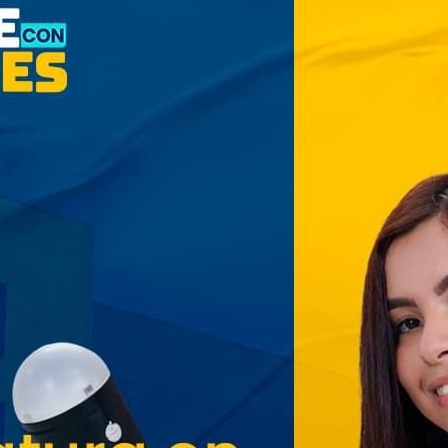
Cinco planes diferentes para
aprovechar la semana agostina
San Salvador vive con
entusiasmo las Fiestas
Agostinas
Oriente espera a los viajeros
estas vacaciones agostinas