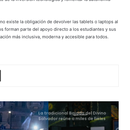
UNIVO fortalece la formación de
los futuros periodistas
salvadoreños con experiencias
o existe la obligación de devolver las tablets o laptops al
prácticas en su Laboratorio de
s forman parte del apoyo directo a los estudiantes y sus
Comunicaciones
Licenciatura en Turismo de la
ación más inclusiva, moderna y accesible para todos.
UNIVO forma profesionales con
una preparación práctica e
integral
La universidad que forma a los
profesionales del futuro
o electrónico
Imprimir
La tradicional Bajada del Divino
Salvador reúne a miles de fieles
en el Centro Histórico
Perquín vivió su Festival de
Invierno