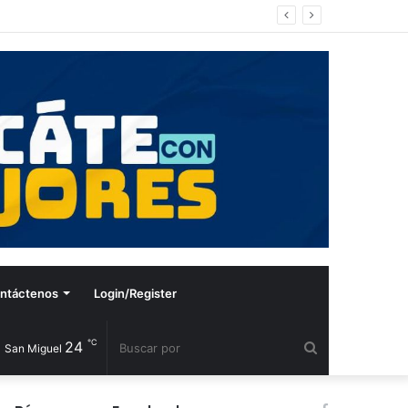
ntáctenos
Login/Register
℃
24
Buscar
San Miguel
por