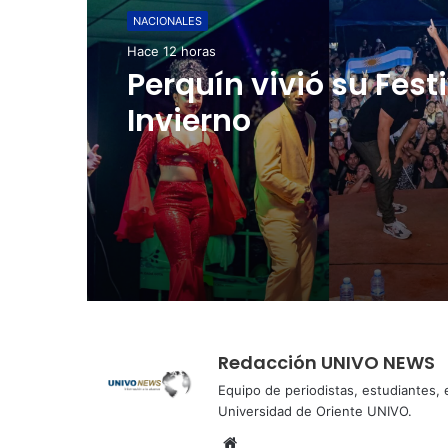
NACIONALES
Hace 1 día
NACIONALES
Cinco planes diferen
Hace 12 horas
para aprovechar la
semana agostina
Perquín vivió su Fest
Invierno
Redacción UNIVO NEWS
Equipo de periodistas, estudiantes,
Universidad de Oriente UNIVO.
Sitio