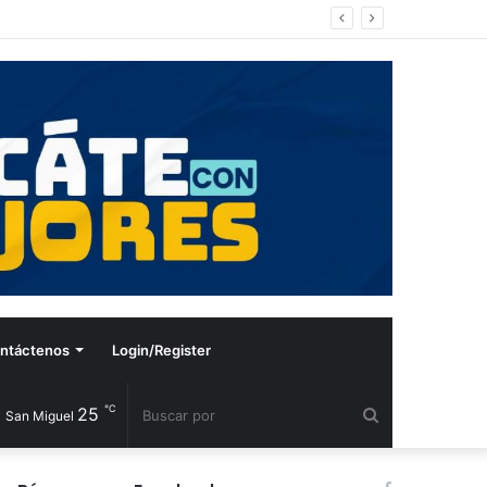
ntáctenos
Login/Register
℃
25
Buscar
San Miguel
por