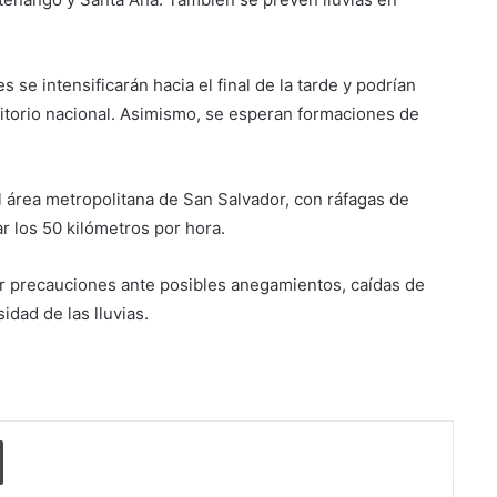
Suben los precios de los
combustibles
s se intensificarán hacia el final de la tarde y podrían
Peregrinación Camino de San
ritorio nacional. Asimismo, se esperan formaciones de
Óscar Romero inicia recorrido
hacia Ciudad Barrios
el área metropolitana de San Salvador, con ráfagas de
UNIVO fortalece la formación de
los futuros periodistas
r los 50 kilómetros por hora.
salvadoreños con experiencias
prácticas en su Laboratorio de
r precauciones ante posibles anegamientos, caídas de
Comunicaciones
Licenciatura en Turismo de la
idad de las lluvias.
UNIVO forma profesionales con
una preparación práctica e
integral
La universidad que forma a los
profesionales del futuro
o electrónico
Imprimir