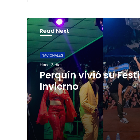
Read Next
NACIONALES
Hace 3 días
Cinco planes diferen
para aprovechar la
semana agostina