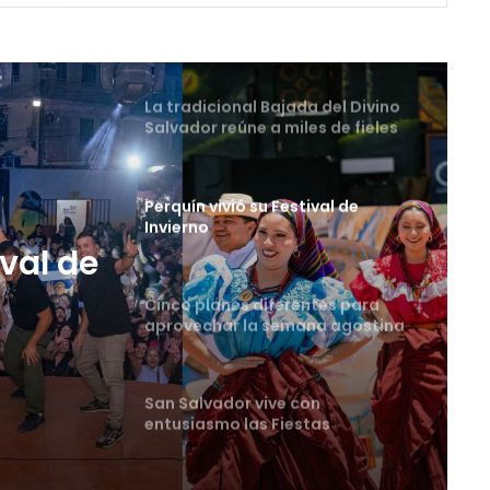
La tradicional Bajada del Divino
Salvador reúne a miles de fieles
en el Centro Histórico
Perquín vivió su Festival de
Invierno
Cinco planes diferentes para
aprovechar la semana agostina
tes
San Salvador vive con
entusiasmo las Fiestas
Agostinas
Oriente espera a los viajeros
estas vacaciones agostinas