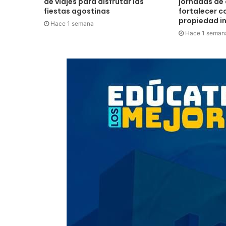
de viajes para disfrutar las
jornadas de
fiestas agostinas
fortalecer c
propiedad in
Hace 1 semana
Hace 1 seman