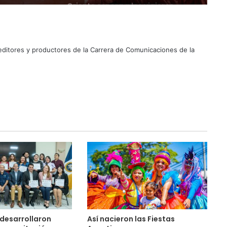
Suben los precios de los
combustibles
 editores y productores de la Carrera de Comunicaciones de la
Peregrinación Camino de San
Óscar Romero inicia recorrido
hacia Ciudad Barrios
UNIVO fortalece la formación de
los futuros periodistas
salvadoreños con experiencias
prácticas en su Laboratorio de
Comunicaciones
Licenciatura en Turismo de la
UNIVO forma profesionales con
una preparación práctica e
integral
La universidad que forma a los
profesionales del futuro
desarrollaron
Así nacieron las Fiestas