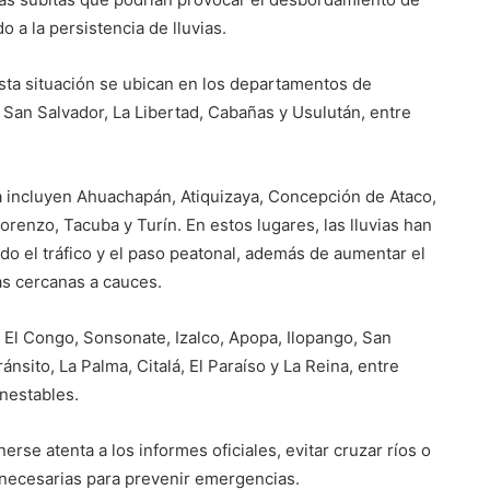
o a la persistencia de lluvias.
esta situación se ubican en los departamentos de
San Salvador, La Libertad, Cabañas y Usulután, entre
Suben los precios de los
combustibles
ncia incluyen Ahuachapán, Atiquizaya, Concepción de Ataco,
renzo, Tacuba y Turín. En estos lugares, las lluvias han
do el tráfico y el paso peatonal, además de aumentar el
Peregrinación Camino de San
as cercanas a cauces.
Óscar Romero inicia recorrido
hacia Ciudad Barrios
 El Congo, Sonsonate, Izalco, Apopa, Ilopango, San
nsito, La Palma, Citalá, El Paraíso y La Reina, entre
UNIVO fortalece la formación de
los futuros periodistas
inestables.
salvadoreños con experiencias
prácticas en su Laboratorio de
se atenta a los informes oficiales, evitar cruzar ríos o
Comunicaciones
Licenciatura en Turismo de la
necesarias para prevenir emergencias.
UNIVO forma profesionales con