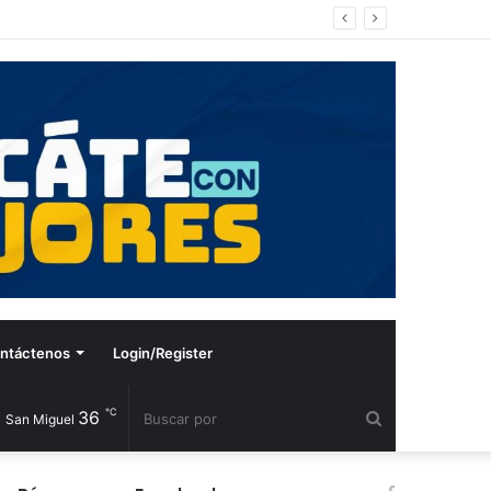
ntáctenos
Login/Register
℃
36
Buscar
San Miguel
por