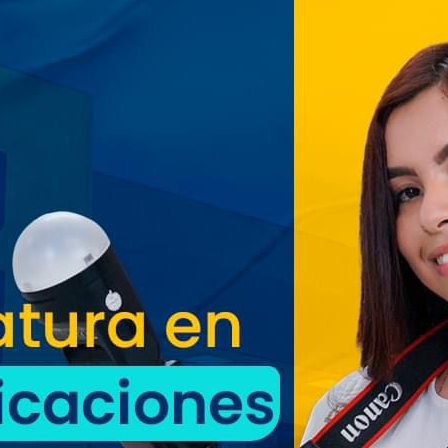
entusiasmo las Fiestas
Agostinas
Oriente espera a los viajeros
estas vacaciones agostinas