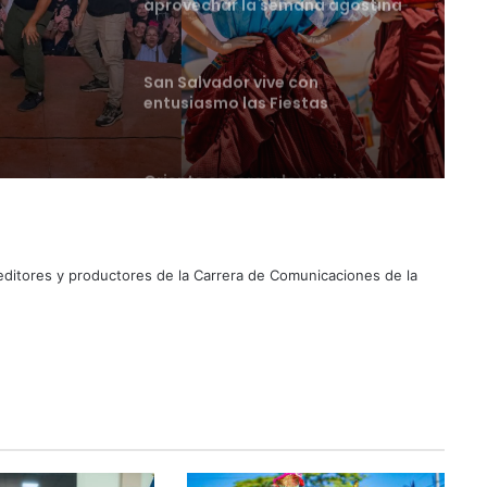
entusiasmo las Fiestas
Agostinas
Oriente espera a los viajeros
ival de
estas vacaciones agostinas
Suben los precios de los
combustibles
 editores y productores de la Carrera de Comunicaciones de la
Peregrinación Camino de San
Óscar Romero inicia recorrido
hacia Ciudad Barrios
UNIVO fortalece la formación de
los futuros periodistas
salvadoreños con experiencias
prácticas en su Laboratorio de
Comunicaciones
Licenciatura en Turismo de la