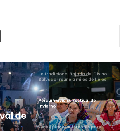
una preparación práctica e
integral
La universidad que forma a los
profesionales del futuro
o electrónico
Imprimir
La tradicional Bajada del Divino
Salvador reúne a miles de fieles
en el Centro Histórico
Perquín vivió su Festival de
Invierno
Cinco planes diferentes para
aprovechar la semana agostina
tes
San Salvador vive con