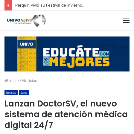
Perquín vivió su Festival de Invierno
M
Inicio
/
Noticias
Noticias
Salud
Lanzan DoctorSV, el nuevo
sistema de atención médica
digital 24/7