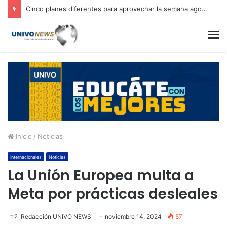
Cinco planes diferentes para aprovechar la semana agostina
M
Inicio
/
Noticias
Internacionales
Noticias
La Unión Europea multa a
Meta por prácticas desleales
Redacción UNIVO NEWS
noviembre 14, 2024
57