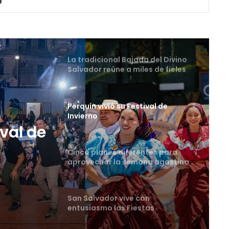
La tradicional Bajada del Divino
Salvador reúne a miles de fieles
en el Centro Histórico
Perquín vivió su Festival de
Invierno
Cinco planes diferentes para
aprovechar la semana agostina
tes
San Salvador vive con
entusiasmo las Fiestas
Agostinas
ival de
Oriente espera a los viajeros
estas vacaciones agostinas