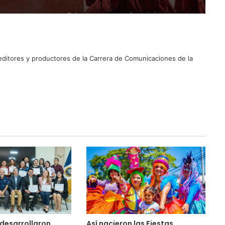
Suben los precios de los
combustibles
 editores y productores de la Carrera de Comunicaciones de la
Peregrinación Camino de San
Óscar Romero inicia recorrido
hacia Ciudad Barrios
UNIVO fortalece la formación de
los futuros periodistas
salvadoreños con experiencias
prácticas en su Laboratorio de
Comunicaciones
Licenciatura en Turismo de la
UNIVO forma profesionales con
una preparación práctica e
integral
La universidad que forma a los
profesionales del futuro
desarrollaron
Así nacieron las Fiestas