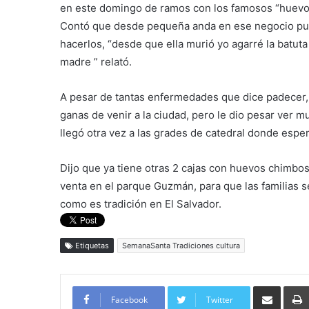
en este domingo de ramos con los famosos “huevo
Contó que desde pequeña anda en ese negocio pue
hacerlos, “desde que ella murió yo agarré la batuta
madre ” relató.
A pesar de tantas enfermedades que dice padecer, 
ganas de venir a la ciudad, pero l
e dio pesar ver mu
llegó otra vez a las grades de catedral donde espera
Dijo que ya tiene otras 2 cajas con huevos chimbos
venta en el parque Guzmán, para que las familias 
como es tradición en El Salvador.
Etiquetas
SemanaSanta Tradiciones cultura
Compartir por corre
Facebook
Twitter