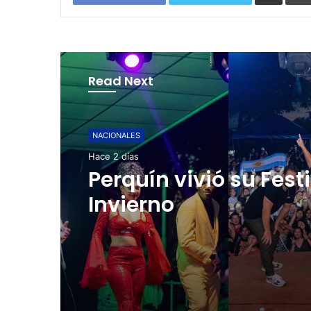
Read Next
NACIONALES
NACIONALES
Hace 3 días
Hace 2 días
Cinco planes diferen
para aprovechar la
semana agostina
Perquín vivió su Fest
Invierno