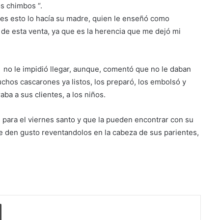
s chimbos “.
Suben los precios de los
combustibles
s esto lo hacía su madre, quien le enseñó como
 de esta venta, ya que es la herencia que me dejó mi
Peregrinación Camino de San
Óscar Romero inicia recorrido
no le impidió llegar, aunque, comentó que no le daban
hacia Ciudad Barrios
chos cascarones ya listos, los preparó, los embolsó y
ba a sus clientes, a los niños.
UNIVO fortalece la formación de
los futuros periodistas
salvadoreños con experiencias
 para el viernes santo y que la pueden encontrar con su
prácticas en su Laboratorio de
se den gusto reventandolos en la cabeza de sus parientes,
Comunicaciones
Licenciatura en Turismo de la
UNIVO forma profesionales con
una preparación práctica e
integral
La universidad que forma a los
profesionales del futuro
o electrónico
Imprimir