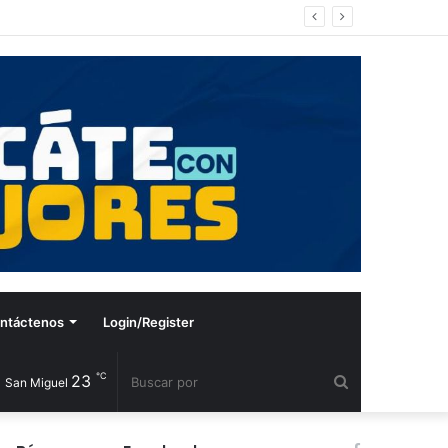
ntáctenos
Login/Register
℃
23
Buscar
San Miguel
por