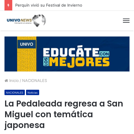
Perquín vivió su Festival de Invierno
M
Inicio
/
NACIONALES
NACIONALES
Noticias
La Pedaleada regresa a San
Miguel con temática
japonesa