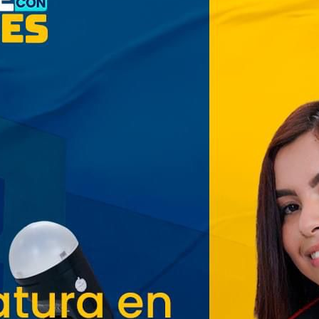
Cinco planes diferentes para
aprovechar la semana agostina
San Salvador vive con
entusiasmo las Fiestas
Agostinas
Oriente espera a los viajeros
estas vacaciones agostinas