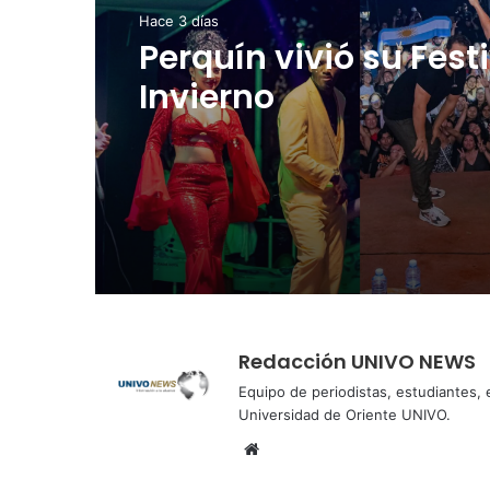
NACIONALES
NACIONALES
Hace 4 días
Hace 3 días
Cinco planes diferen
para aprovechar la
Perquín vivió su Fest
semana agostina
Invierno
Redacción UNIVO NEWS
Equipo de periodistas, estudiantes,
Universidad de Oriente UNIVO.
Sitio
web