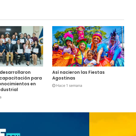
UNIVO fortalece la formación de
los futuros periodistas
salvadoreños con experiencias
prácticas en su Laboratorio de
Comunicaciones
Licenciatura en Turismo de la
UNIVO forma profesionales con
una preparación práctica e
integral
La universidad que forma a los
profesionales del futuro
desarrollaron
Así nacieron las Fiestas
 capacitación para
Agostinas
onocimientos en
La tradicional Bajada del Divino
Hace 1 semana
dustrial
Salvador reúne a miles de fieles
en el Centro Histórico
a
Perquín vivió su Festival de
Invierno