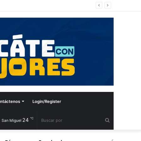
ntáctenos
Login/Register
℃
24
Buscar
San Miguel
por