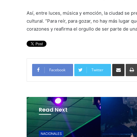
Así, entre luces, música y emoción, la ciudad se 
cultural. “Para reír, para gozar, no hay más lugar 
corazones y reafirma el orgullo de ser parte de una
Compartir por corre
Facebook
Twitter
Read Next