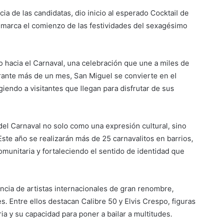
ia de las candidatas, dio inicio al esperado Cocktail de
marca el comienzo de las festividades del sexagésimo
o hacia el Carnaval, una celebración que une a miles de
rante más de un mes, San Miguel se convierte en el
cogiendo a visitantes que llegan para disfrutar de sus
del Carnaval no solo como una expresión cultural, sino
Suben los precios de los
combustibles
te año se realizarán más de 25 carnavalitos en barrios,
omunitaria y fortaleciendo el sentido de identidad que
Peregrinación Camino de San
Óscar Romero inicia recorrido
ncia de artistas internacionales de gran renombre,
hacia Ciudad Barrios
. Entre ellos destacan Calibre 50 y Elvis Crespo, figuras
ia y su capacidad para poner a bailar a multitudes.
UNIVO fortalece la formación de