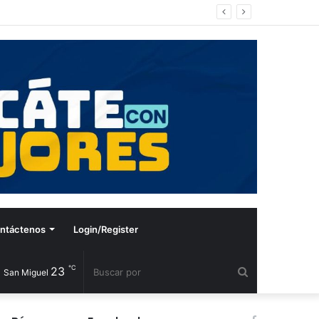
ntáctenos
Login/Register
℃
23
Buscar
San Miguel
por