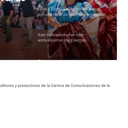
tes
San Salvador vive con
entusiasmo las Fiestas
Agostinas
ival de
Oriente espera a los viajeros
estas vacaciones agostinas
Suben los precios de los
combustibles
 editores y productores de la Carrera de Comunicaciones de la
Peregrinación Camino de San
Óscar Romero inicia recorrido
hacia Ciudad Barrios
UNIVO fortalece la formación de
los futuros periodistas
salvadoreños con experiencias