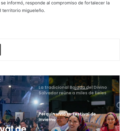
se informó, responde al compromiso de fortalecer la
Comunicaciones
Licenciatura en Turismo de la
 territorio migueleño.
UNIVO forma profesionales con
una preparación práctica e
integral
La universidad que forma a los
profesionales del futuro
o electrónico
Imprimir
La tradicional Bajada del Divino
Salvador reúne a miles de fieles
en el Centro Histórico
Perquín vivió su Festival de
Invierno
Cinco planes diferentes para
aprovechar la semana agostina