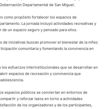
a Gobernación Departamental de San Miguel.
tuvo como propósito fortalecer los espacios de
epartamento. La jornada incluyó actividades recreativas y
ar de un espacio seguro y pensado para ellos.
 de iniciativas buscan promover el bienestar de la niñez
ticipación comunitaria y fomentando la convivencia en
Suben los precios de los
combustibles
los esfuerzos interinstitucionales que se desarrollan en
Peregrinación Camino de San
abrir espacios de recreación y convivencia que
Óscar Romero inicia recorrido
 adolescencia.
hacia Ciudad Barrios
os espacios públicos se conviertan en entornos de
UNIVO fortalece la formación de
los futuros periodistas
ompartir y reforzar lazos en torno a actividades
salvadoreños con experiencias
satisfacción de los organizadores y de los participantes,
prácticas en su Laboratorio de