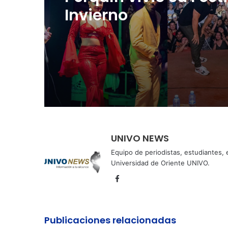
Cinco planes diferen
para aprovechar la
semana agostina
Perquín vivió su Fest
Invierno
UNIVO NEWS
Equipo de periodistas, estudiantes,
Universidad de Oriente UNIVO.
Facebook
Publicaciones relacionadas