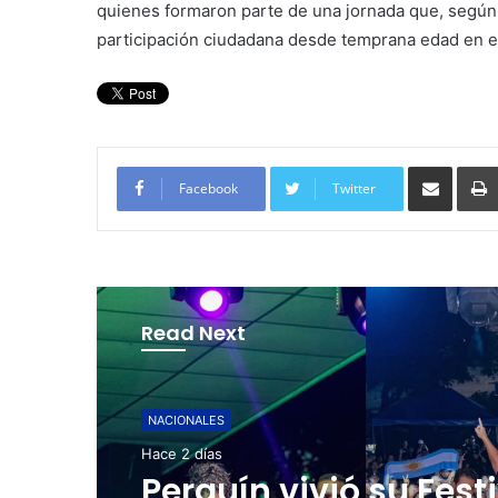
quienes formaron parte de una jornada que, según 
participación ciudadana desde temprana edad en el
Compartir por corre
Facebook
Twitter
Read Next
NACIONALES
Hace 3 días
NACIONALES
Hace 2 días