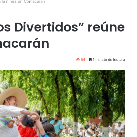
 a la niñez en Comacarán
os Divertidos” reúne
omacarán
54
1 minuto de lectura