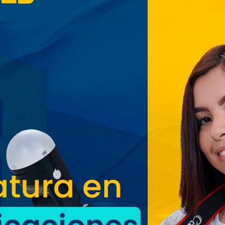
San Salvador vive con
entusiasmo las Fiestas
Agostinas
Oriente espera a los viajeros
estas vacaciones agostinas