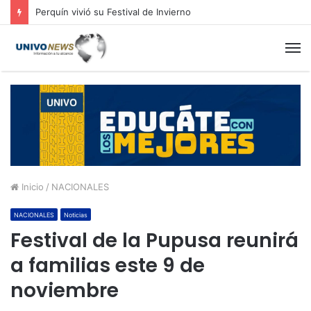
Perquín vivió su Festival de Invierno
M
Inicio
/
NACIONALES
NACIONALES
Noticias
Festival de la Pupusa reunirá
a familias este 9 de
noviembre