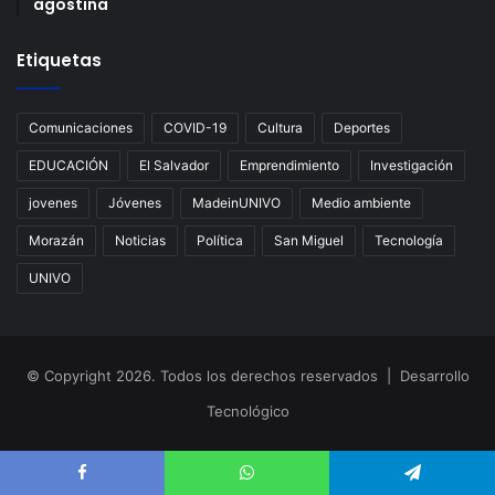
agostina
Etiquetas
Comunicaciones
COVID-19
Cultura
Deportes
EDUCACIÓN
El Salvador
Emprendimiento
Investigación
jovenes
Jóvenes
MadeinUNIVO
Medio ambiente
Morazán
Noticias
Política
San Miguel
Tecnología
UNIVO
© Copyright 2026. Todos los derechos reservados | Desarrollo
Tecnológico
Facebook
WhatsApp
Telegram