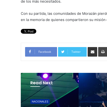
de los más necesitados.
Con su partida, las comunidades de Morazán pierden
en la memoria de quienes compartieron su misión d
Compartir por corre
Facebook
Twitter
Read Next
NACIONALES