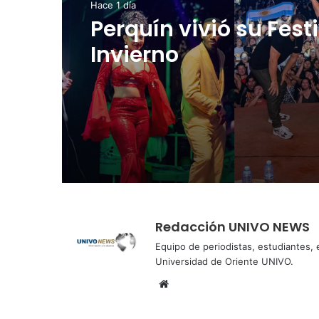
NACIONALES
Hace 2 días
Hace 1 día
Cinco planes diferen
para aprovechar la
Perquín vivió su Fest
semana agostina
Invierno
Redacción UNIVO NEWS
Equipo de periodistas, estudiantes,
Universidad de Oriente UNIVO.
Sitio
web