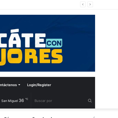
ntáctenos
Login/Register
℃
36
Buscar
San Miguel
por