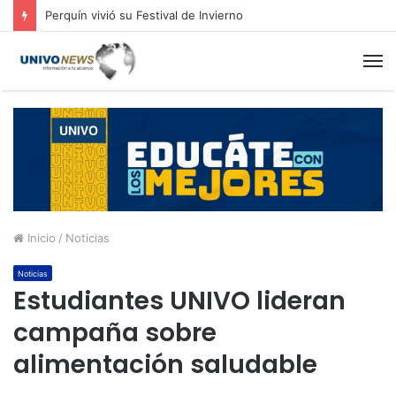
Perquín vivió su Festival de Invierno
M
Inicio
/
Noticias
Noticias
Estudiantes UNIVO lideran
campaña sobre
alimentación saludable