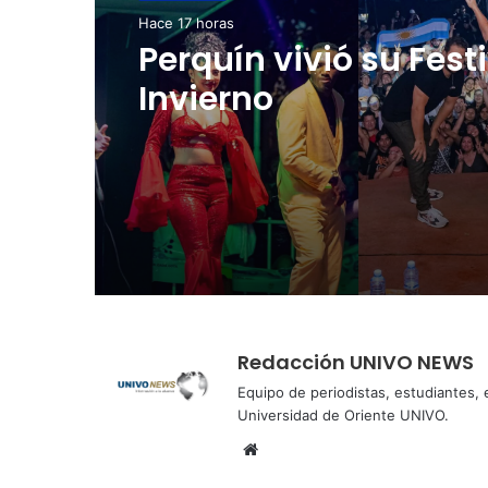
NACIONALES
NACIONALES
Hace 2 días
Hace 17 horas
Cinco planes diferen
para aprovechar la
Perquín vivió su Fest
semana agostina
Invierno
Redacción UNIVO NEWS
Equipo de periodistas, estudiantes,
Universidad de Oriente UNIVO.
Sitio
web