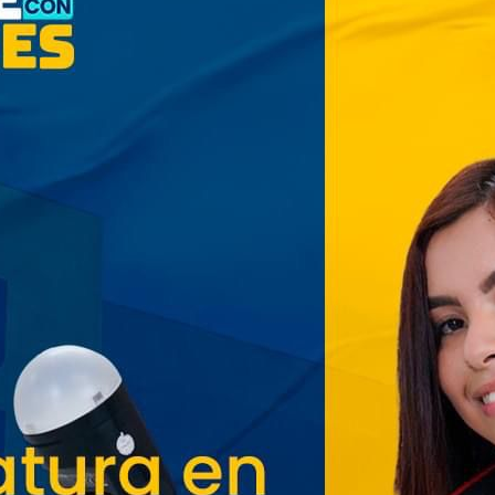
Cinco planes diferentes para
aprovechar la semana agostina
San Salvador vive con
entusiasmo las Fiestas
Agostinas
Oriente espera a los viajeros
estas vacaciones agostinas