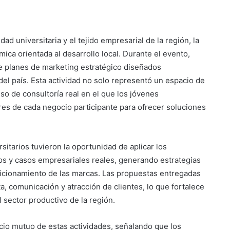
d universitaria y el tejido empresarial de la región, la
ica orientada al desarrollo local. Durante el evento,
e planes de marketing estratégico diseñados
el país. Esta actividad no solo representó un espacio de
so de consultoría real en el que los jóvenes
res de cada negocio participante para ofrecer soluciones
Suben los precios de los
combustibles
sitarios tuvieron la oportunidad de aplicar los
os y casos empresariales reales, generando estrategias
sicionamiento de las marcas. Las propuestas entregadas
Peregrinación Camino de San
a, comunicación y atracción de clientes, lo que fortalece
Óscar Romero inicia recorrido
l sector productivo de la región.
hacia Ciudad Barrios
icio mutuo de estas actividades, señalando que los
UNIVO fortalece la formación de