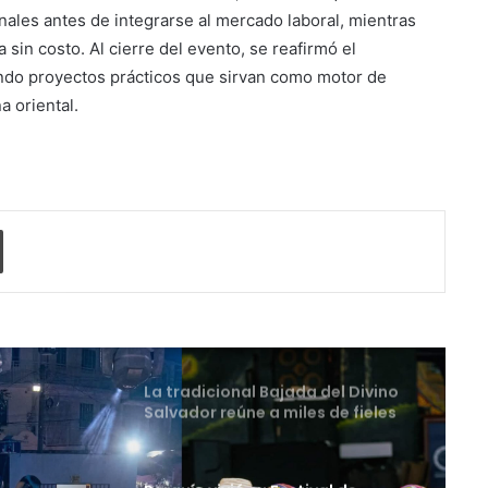
los futuros periodistas
ales antes de integrarse al mercado laboral, mientras
salvadoreños con experiencias
sin costo. Al cierre del evento, se reafirmó el
prácticas en su Laboratorio de
ando proyectos prácticos que sirvan como motor de
Comunicaciones
Licenciatura en Turismo de la
a oriental.
UNIVO forma profesionales con
una preparación práctica e
integral
La universidad que forma a los
profesionales del futuro
o electrónico
Imprimir
La tradicional Bajada del Divino
Salvador reúne a miles de fieles
en el Centro Histórico
Perquín vivió su Festival de
Invierno