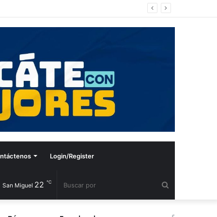
ntáctenos
Login/Register
℃
22
Buscar
San Miguel
por