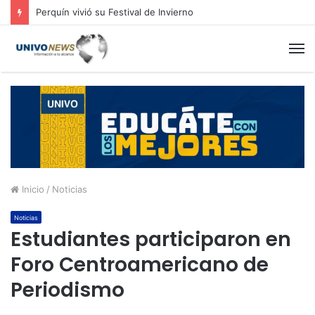
Perquín vivió su Festival de Invierno
M
Inicio
/
Noticias
Noticias
Estudiantes participaron en
Foro Centroamericano de
Periodismo