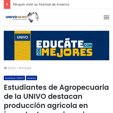
Perquín vivió su Festival de Invierno
M
Inicio
/
Noticias
Acontecer UNIVO
Noticias
Estudiantes de Agropecuaria
de la UNIVO destacan
producción agrícola en